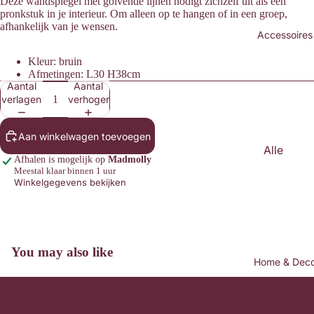
Deze wandspiegel met golvende lijnen nodigt zichzelf uit als een
Sweate
pronkstuk in je interieur. Om alleen op te hangen of in een groep,
rs &
afhankelijk van je wensen.
Accessoires
Knitwea
r
Kleur: bruin
Afmetingen: L30 H38cm
Blouses
Aantal
Aantal
verlagen
verhogen
Broeke
n &
Aan winkelwagen toevoegen
Jeans
Alle
Blazers
Afhalen is mogelijk op
Madmolly
Access
Meestal klaar binnen 1 uur
& Gilets
Winkelgegevens bekijken
oires
Rokken
Mutsen
&
&
Shorts
Petten
You may also like
Afbeelding
Heren
Home & Dec
openen
Haarac
in
cessoir
Ons verhaal
volledig
es
Contact
scherm