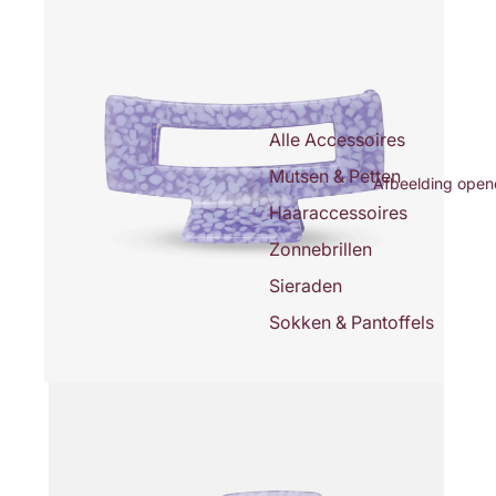
Alle Accessoires
Mutsen & Petten
Afbeelding opene
Haaraccessoires
Zonnebrillen
Sieraden
Sokken & Pantoffels
Sneakers &
Sandalen
Broches
Voor Onderweg