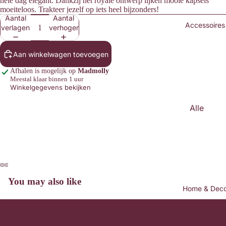
hele dag elegant. Dankzij het royale ontwerp lijken mooie kapsels
Sweate
moeiteloos. Trakteer jezelf op iets heel bijzonders!
rs &
Aantal
Aantal
Accessoires
verlagen
verhogen
Knitwea
r
Aan winkelwagen toevoegen
Blouses
Afhalen is mogelijk op
Madmolly
Broeke
Meestal klaar binnen 1 uur
n &
Winkelgegevens bekijken
Jeans
Alle
Blazers
Access
& Gilets
oires
Rokken
Mutsen
&
&
Shorts
Petten
You may also like
Afbeelding
Afbeelding
Afbeelding
Afbeelding
Heren
Home & Dec
openen
openen
openen
openen
Haarac
in
in
in
in
cessoir
Ons verhaal
volledig
volledig
volledig
volledig
es
Contact
scherm
scherm
scherm
scherm