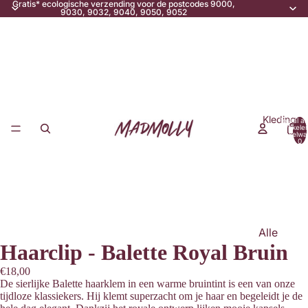
Gratis* ecologische verzending voor de postcodes 9000,
9030, 9032, 9040, 9050, 9052
Kleding
Totaal aa
artikele
winkelwa
0
Alle
Haarclip - Balette Royal Bruin
Kleding
Tops &
€18,00
De sierlijke Balette haarklem in een warme bruintint is een van onze
T-Shirts
tijdloze klassiekers. Hij klemt superzacht om je haar en begeleidt je de