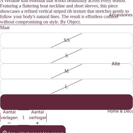
A versatile knit essential that works beautifully across every season.
Sweate
Featuring a flattering boat neckline and short sleeves, this piece
rs &
showcases a refined vertical striped rib texture that stretches gently to
Accessoires
Knitwea
follow your body's natural lines. The result is effortless comfort
without compromising on style. By Object.
r
Maat
Blouses
XS
Broeke
n &
S
Jeans
Alle
Blazers
Access
M
& Gilets
oires
Rokken
L
Mutsen
&
&
Shorts
XL
Petten
Heren
Home & Dec
Aantal
Aantal
Haarac
verlagen
verhogen
cessoir
es