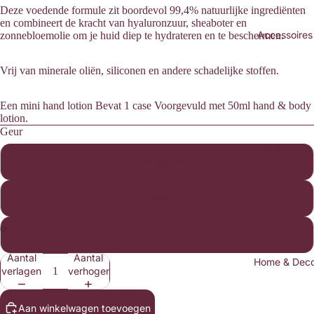
Sweate
Deze voedende formule zit boordevol 99,4% natuurlijke ingrediënten
rs &
en combineert de kracht van hyaluronzuur, sheaboter en
Accessoires
zonnebloemolie om je huid diep te hydrateren en te beschermen.
Knitwea
r
Vrij van minerale oliën, siliconen en andere schadelijke stoffen.
Blouses
Broeke
Een mini hand lotion Bevat
1 case Voorgevuld met 50ml hand & body
lotion.
n &
Geur
Jeans
Alle
Blazers
Lemongrass
Access
& Gilets
oires
Santal
Rokken
Mutsen
&
&
Rosemary
Shorts
Petten
Afbeelding
Afbeelding
Aantal
Aantal
Heren
Home & Dec
openen
openen
Haarac
verlagen
verhogen
in
in
cessoir
volledig
volledig
es
scherm
scherm
Aan winkelwagen toevoegen