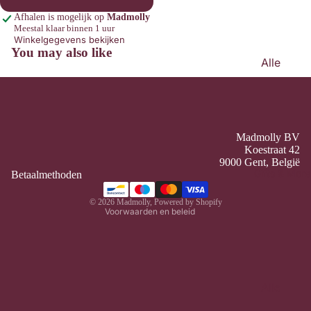
Zonneb
Afhalen is mogelijk op
Madmolly
rillen
Meestal klaar binnen 1 uur
Winkelgegevens bekijken
Sierade
You may also like
Alle
n
Home &
Ons verhaal
Sokken
Deco
Contact
&
Koken
Pantoff
Bezoek onze winkel
Privacybeleid
&
Madmolly BV
els
Algemene voorwaarden
Koestraat 42
Tafelen
9000 Gent, België
Sneake
Terugbetalingsbeleid
Gifts & More
Betaalmethoden
Badka
rs &
Contactgegevens
mer &
Sandale
© 2026
Madmolly
, Powered by Shopify
Verzorg
Voorwaarden en beleid
n
ing
Broche
Kantoor
s
&
Voor
Station
Alle
Onderw
ery
Gifts &