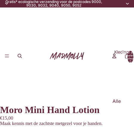
Gratis* ecologische verzending voor de postcodes 9000,
9030, 9032, 9040, 9050, 9052
Kleding
Totaal aa
artikele
winkelwa
0
Alle
Moro Mini Hand Lotion
Kleding
Tops &
€15,00
Maak kennis met de zachtste metgezel voor je handen.
T-Shirts