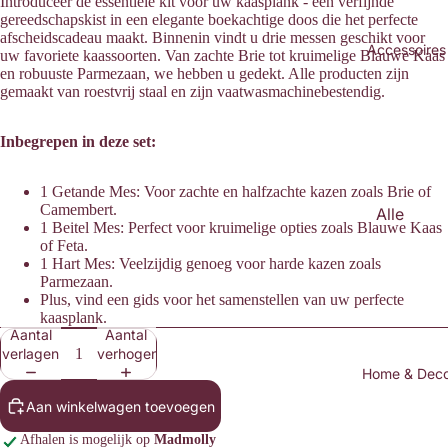
Introduceer de essentiële kit voor uw kaasplank - een verfijnde
Sweate
gereedschapskist in een elegante boekachtige doos die het perfecte
rs &
afscheidscadeau maakt. Binnenin vindt u drie messen geschikt voor
Accessoires
Knitwea
uw favoriete kaassoorten. Van zachte Brie tot kruimelige Blauwe Kaas
en robuuste Parmezaan, we hebben u gedekt. Alle producten zijn
r
gemaakt van roestvrij staal en zijn vaatwasmachinebestendig.
Blouses
Inbegrepen in deze set:
Broeke
n &
1 Getande Mes: Voor zachte en halfzachte kazen zoals Brie of
Jeans
Camembert.
Alle
1 Beitel Mes: Perfect voor kruimelige opties zoals Blauwe Kaas
Blazers
Access
of Feta.
& Gilets
oires
1 Hart Mes: Veelzijdig genoeg voor harde kazen zoals
Parmezaan.
Rokken
Mutsen
Plus, vind een gids voor het samenstellen van uw perfecte
&
kaasplank.
&
Aantal
Aantal
Shorts
Petten
verlagen
verhogen
Heren
Home & Dec
Haarac
cessoir
Aan winkelwagen toevoegen
es
Afhalen is mogelijk op
Madmolly